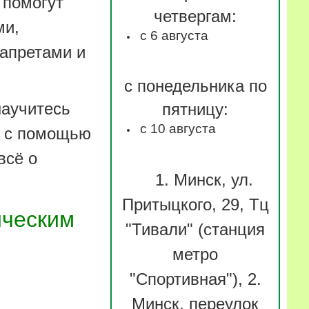
 помогут
четвергам:
ми,
с 6 августа
апретами и
с понедельника по
научитесь
пятницу:
с 10 августа
, с помощью
всё о
1. Минск, ул.
Притыцкого, 29, Тц
ическим
"Тивали" (станция
метро
"Спортивная"), 2.
Минск, переулок