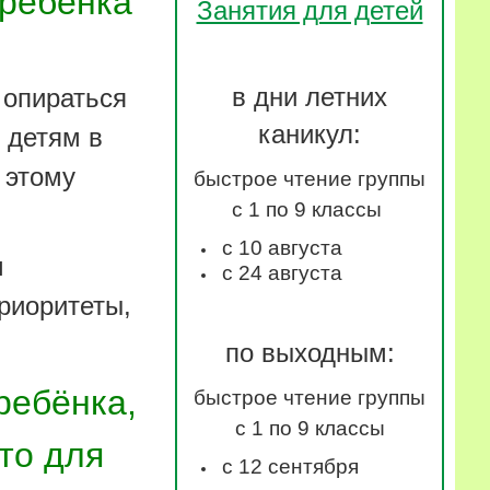
 ребёнка
Занятия для детей
в дни летних
 опираться
каникул:
 детям в
 этому
быстрое чтение группы
с 1 по 9 классы
с 10 августа
м
с 24 августа
риоритеты,
по выходным:
ребёнка,
быстрое чтение группы
с 1 по 9 классы
то для
с 12 сентября